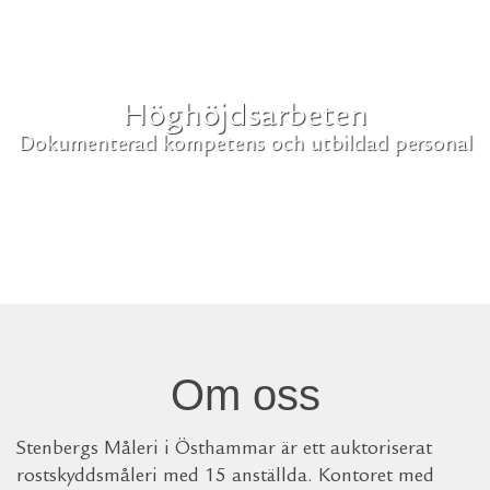
Höghöjdsarbeten
Stationsmålning
Uppfyller alla krav och har standardiserade rutiner
Dokumenterad kompetens och utbildad personal
Om oss
Stenbergs Måleri i Östhammar är ett auktoriserat
rostskyddsmåleri med 15 anställda. Kontoret med