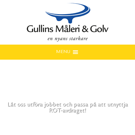
MENU
Låt oss utföra jobbet och passa på att utnyttja
ROT-avdraget!